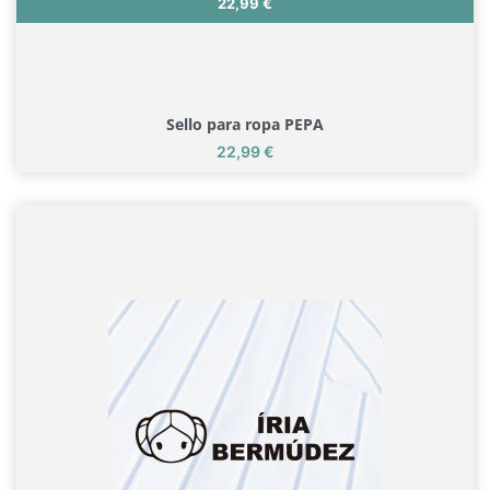
Precio
22,99 €
Sello para ropa PEPA
Precio
22,99 €
Sello para ropa PEPA