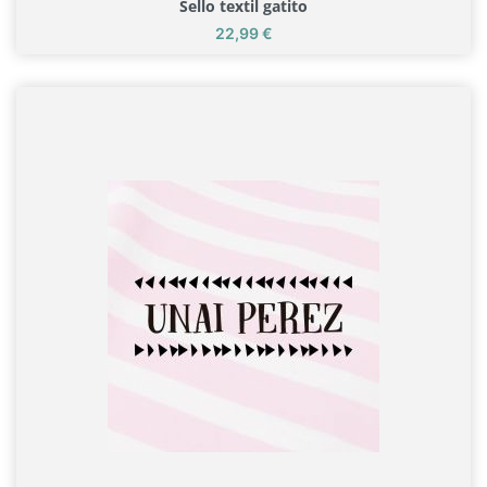
Sello textil gatito
Precio
22,99 €
Sello textil gatito