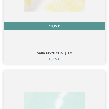
Precio
18,15 €
Sello textil CONEJITO
Precio
18,15 €
Sello textil CONEJITO