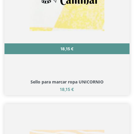
Precio
18,15 €
Sello para marcar ropa UNICORNIO
Precio
18,15 €
Sello para marcar ropa UNICORNIO