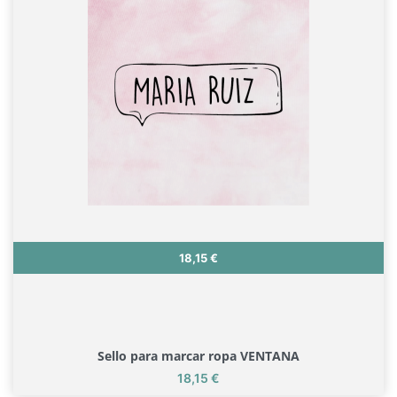
Precio
18,15 €
Sello para marcar ropa VENTANA
Precio
18,15 €