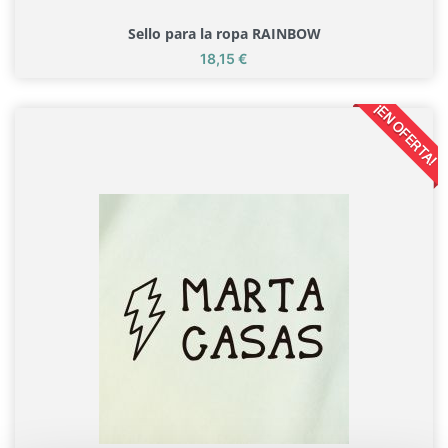
Sello para la ropa RAINBOW
Precio
18,15 €
Sello para la ropa RAINBOW
¡EN OFERTA!