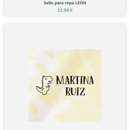
Sello para ropa LEÓN
Precio
22,99 €
Sello para ropa LEÓN