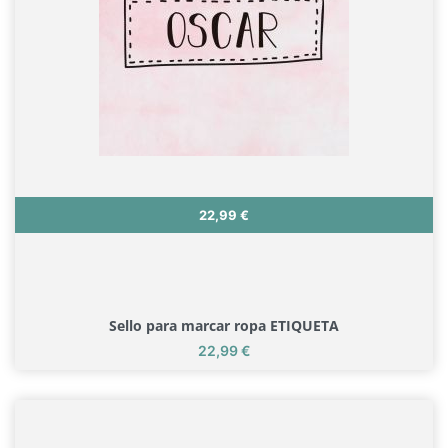
Precio
22,99 €
Sello para marcar ropa ETIQUETA
Precio
22,99 €
Sello para marcar ropa ETIQUETA