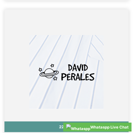
Sello textil JIRAFA
Precio
22,99 €
Whataspp Live Chat