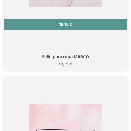
Precio
18,15 €
Sello para ropa MARCO
Precio
18,15 €
Sello para ropa MARCO