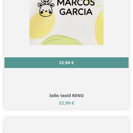
Precio
22,99 €
Sello textil RENO
Precio
22,99 €
Sello textil RENO