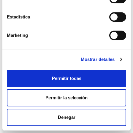
Estadística
Marketing
Precio
22,99 €
Mostrar detalles
Permitir todas
Sello textil CORAZÓN
Precio
22,99 €
Permitir la selección
Sello textil CORAZÓN
Denegar