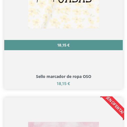
Precio
18,15 €
Sello marcador de ropa OSO
Precio
18,15 €
Sello marcador de ropa OSO
¡EN OFERTA!