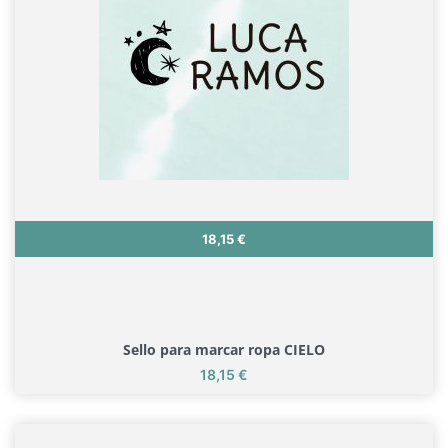
Precio
18,15 €
Sello para marcar ropa CIELO
Precio
18,15 €
Sello para marcar ropa CIELO