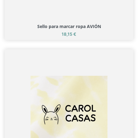
Sello para marcar ropa AVIÓN
Precio
18,15 €
Sello para marcar ropa AVIÓN