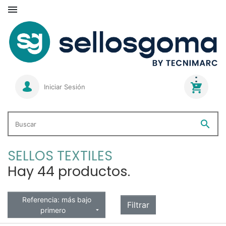

Iniciar Sesión
search
Buscar
SELLOS TEXTILES
Hay 44 productos.
Referencia: más bajo
Filtrar
primero
