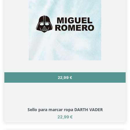
Precio
22,99 €
Sello para marcar ropa DARTH VADER
Precio
22,99 €
Sello para marcar ropa DARTH VADER