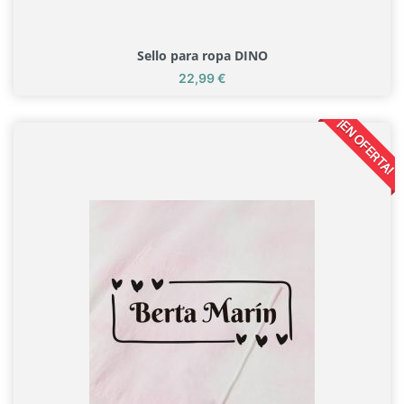
Sello para ropa DINO
Precio
22,99 €
Sello para ropa DINO
¡EN OFERTA!