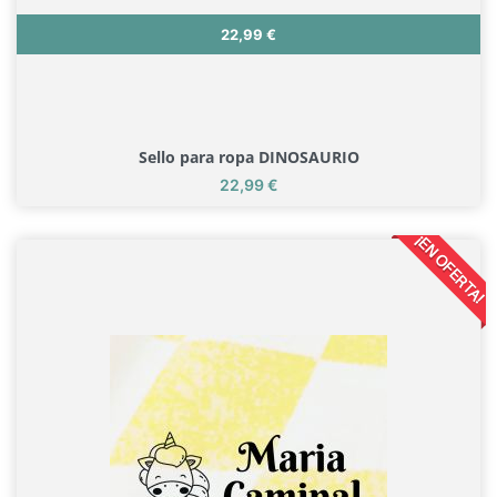
Precio
22,99 €
Sello para ropa DINOSAURIO
Precio
22,99 €
Sello para ropa DINOSAURIO
¡EN OFERTA!