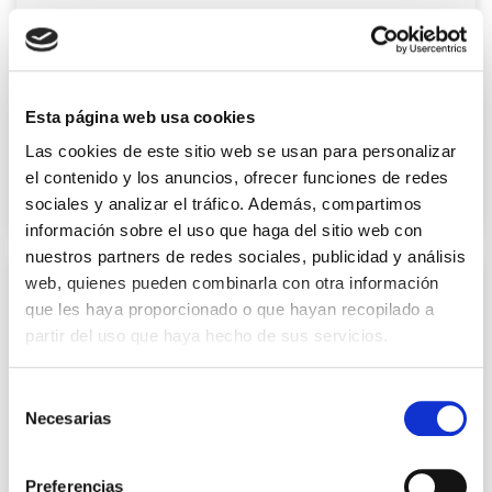
Precio
18,15 €
Esta página web usa cookies
Las cookies de este sitio web se usan para personalizar
el contenido y los anuncios, ofrecer funciones de redes
Sello para ropa RAYO
sociales y analizar el tráfico. Además, compartimos
Precio
18,15 €
información sobre el uso que haga del sitio web con
Sello para ropa RAYO
nuestros partners de redes sociales, publicidad y análisis
web, quienes pueden combinarla con otra información
que les haya proporcionado o que hayan recopilado a
partir del uso que haya hecho de sus servicios.
Selección
Necesarias
de
consentimiento
Preferencias