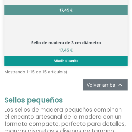
Precio
17,45 €
Sello de madera de 3 cm diámetro
Precio
17,45 €
Añadir al carrito
Sello de madera de 3 cm diámetro
Mostrando 1-15 de 15 artículo(s)

Volver arriba
Sellos pequeños
Los sellos de madera pequeños combinan
el encanto artesanal de la madera con un
formato compacto, perfecto para detalles,
marcas discretas y diseños de tamaño