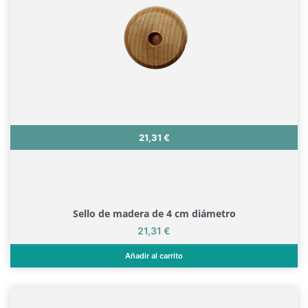
Precio
21,31 €
Sello de madera de 4 cm diámetro
Precio
21,31 €
Añadir al carrito
Sello de madera de 4 cm diámetro