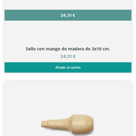
Precio
24,31 €
Sello con mango de madera de 3x10 cm.
Precio
24,31 €
Añadir al carrito
Sello con mango de madera de 3x10 cm.