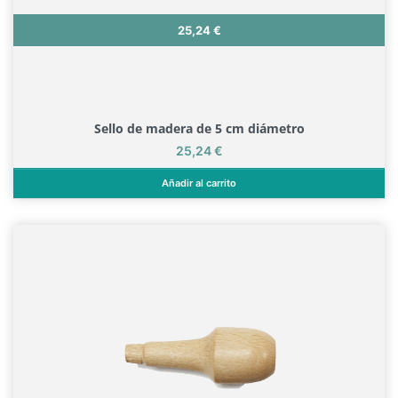
Precio
25,24 €
Sello de madera de 5 cm diámetro
Precio
25,24 €
Añadir al carrito
Sello de madera de 5 cm diámetro