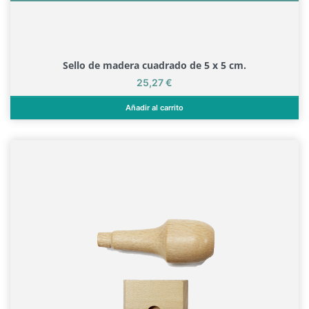
Sello de madera cuadrado de 5 x 5 cm.
Precio
25,27 €
Añadir al carrito
Sello de madera cuadrado de 5 x 5 cm.