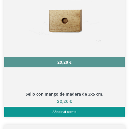
Precio
20,26 €
Sello con mango de madera de 3x5 cm.
Precio
20,26 €
Añadir al carrito
Sello con mango de madera de 3x5 cm.