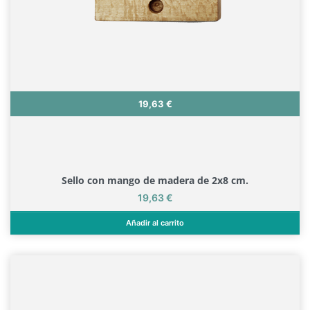
Precio
19,63 €
Sello con mango de madera de 2x8 cm.
Precio
19,63 €
Añadir al carrito
Sello con mango de madera de 2x8 cm.