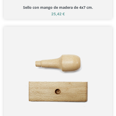
Sello con mango de madera de 4x7 cm.
Precio
25,42 €
Sello con mango de madera de 4x7 cm.