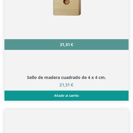
Precio
21,31 €
Sello de madera cuadrado de 4 x 4 cm.
Precio
21,31 €
Añadir al carrito
Sello de madera cuadrado de 4 x 4 cm.