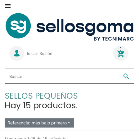

Iniciar Sesión
search
Buscar
SELLOS PEQUEÑOS
Hay 15 productos.
Referencia: más bajo primero

Mostrando 1-15 de 15 artículo(s)