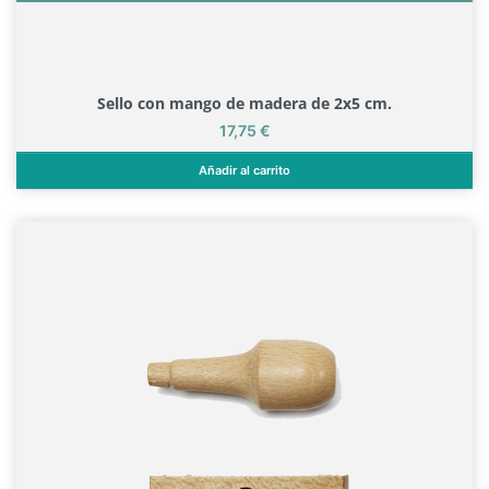
Sello con mango de madera de 2x5 cm.
Precio
17,75 €
Añadir al carrito
Sello con mango de madera de 2x5 cm.