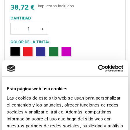
38,72 €
Impuestos incluidos
CANTIDAD
-
+
COLOR DE LA TINTA:
Negro
Rojo
Azul
Verde
Lilac
¿CÓMO QUIERES TU SELLO?
Esta página web usa cookies
Sin Logo (solo
Sube tu diseño
Con Logo + texto
texto)
Las cookies de este sitio web se usan para personalizar
completo
el contenido y los anuncios, ofrecer funciones de redes
TIPOGRAFÍA:
sociales y analizar el tráfico. Además, compartimos
información sobre el uso que haga del sitio web con
nuestros partners de redes sociales, publicidad y análisis