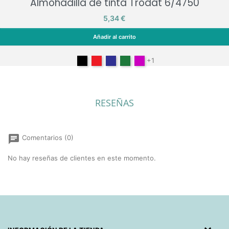
Almohadilla de tinta Trodat 6/4750
Precio
5,34 €
Añadir al carrito
Almohadilla de tinta Trodat 6/4750
Negro
Rojo
Azul
Verde
Lilac
+1
RESEÑAS
chat
Comentarios (0)
No hay reseñas de clientes en este momento.