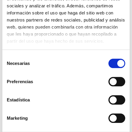
sociales y analizar el tráfico. Además, compartimos
Con cada almohadilla podrás hacer hasta 3000 impresiones
información sobre el uso que haga del sitio web con
aproximadamente.
nuestros partners de redes sociales, publicidad y análisis
web, quienes pueden combinarla con otra información
que les haya proporcionado o que hayan recopilado a
9,04 €
Impuestos incluidos
partir del uso que haya hecho de sus servicios.
CANTIDAD
Selección
-
+
Necesarias
de
consentimiento
COLOR DE LA TINTA:
Preferencias
Negro
Rojo
Azul
Verde
Lilac
Sin Tinta
Estadística

AÑADIR AL CARRITO
Marketing