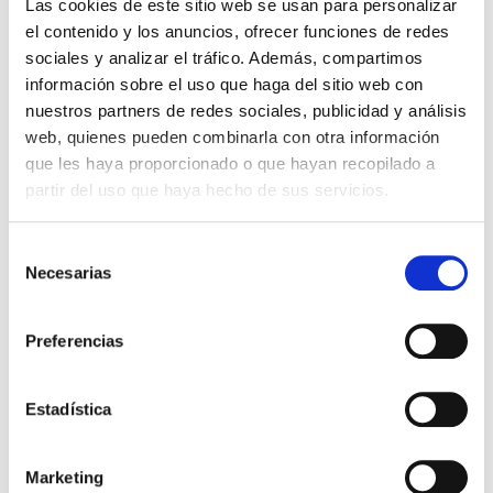
Las cookies de este sitio web se usan para personalizar
5206, 5460, 5117, 5558, 55510, 5465 y 5466
el contenido y los anuncios, ofrecer funciones de redes
sociales y analizar el tráfico. Además, compartimos
Con cada almohadilla podrás hacer hasta 3000 impresiones
información sobre el uso que haga del sitio web con
aproximadamente.
nuestros partners de redes sociales, publicidad y análisis
web, quienes pueden combinarla con otra información
6,21 €
que les haya proporcionado o que hayan recopilado a
Impuestos incluidos
partir del uso que haya hecho de sus servicios.
CANTIDAD
Selección
-
+
Necesarias
de
consentimiento
COLOR DE LA TINTA:
Negro
Rojo
Azul
Verde
Lilac
Sin Tinta
Preferencias

AÑADIR AL CARRITO
Estadística
Marketing