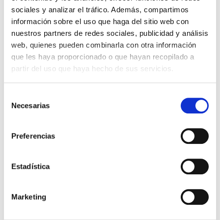
sociales y analizar el tráfico. Además, compartimos
Con cada almohadilla podrás hacer hasta 3000 impresiones
información sobre el uso que haga del sitio web con
aproximadamente.
nuestros partners de redes sociales, publicidad y análisis
web, quienes pueden combinarla con otra información
que les haya proporcionado o que hayan recopilado a
6,43 €
Impuestos incluidos
partir del uso que haya hecho de sus servicios.
CANTIDAD
Selección
-
+
Necesarias
de
consentimiento
COLOR DE LA TINTA:
Preferencias
Negro
Rojo
Azul
Verde
Lilac
Sin Tinta
Estadística

AÑADIR AL CARRITO
Marketing