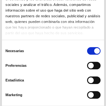
sociales y analizar el tráfico. Además, compartimos
Con cada almohadilla podrás hacer hasta 3000 impresiones
información sobre el uso que haga del sitio web con
aproximadamente.
nuestros partners de redes sociales, publicidad y análisis
web, quienes pueden combinarla con otra información
que les haya proporcionado o que hayan recopilado a
6,72 €
Impuestos incluidos
partir del uso que haya hecho de sus servicios.
CANTIDAD
Selección
-
+
Necesarias
de
consentimiento
COLOR DE LA TINTA:
Preferencias
Negro
Rojo
Azul
Verde
Lilac
Sin Tinta
Estadística

AÑADIR AL CARRITO
Marketing