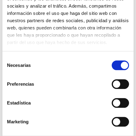
sociales y analizar el tráfico. Además, compartimos
Con cada almohadilla podrás hacer hasta 3000 impresiones
información sobre el uso que haga del sitio web con
aproximadamente.
nuestros partners de redes sociales, publicidad y análisis
web, quienes pueden combinarla con otra información
que les haya proporcionado o que hayan recopilado a
5,52 €
Impuestos incluidos
partir del uso que haya hecho de sus servicios.
CANTIDAD
Selección
-
+
Necesarias
de
consentimiento
COLOR DE LA TINTA:
Preferencias
Negro
Rojo
Azul
Verde
Lilac
Sin Tinta
Estadística

AÑADIR AL CARRITO
Marketing