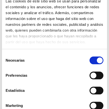
Las cookies de este sitio web se usan para personalizar
4822, 4846
el contenido y los anuncios, ofrecer funciones de redes
sociales y analizar el tráfico. Además, compartimos
Con cada almohadilla podrás hacer hasta 3000 impresiones
información sobre el uso que haga del sitio web con
aproximadamente.
nuestros partners de redes sociales, publicidad y análisis
web, quienes pueden combinarla con otra información
4,32 €
que les haya proporcionado o que hayan recopilado a
Impuestos incluidos
partir del uso que haya hecho de sus servicios.
CANTIDAD
Selección
-
+
Necesarias
de
consentimiento
COLOR DE LA TINTA:
Negro
Rojo
Azul
Verde
Lilac
Sin Tinta
Preferencias

AÑADIR AL CARRITO
Estadística
Marketing