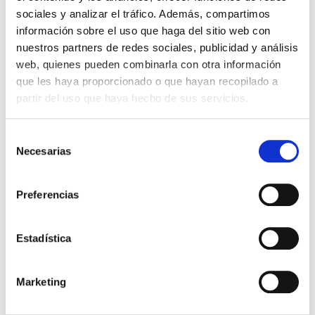
sociales y analizar el tráfico. Además, compartimos
Con cada almohadilla podrás hacer hasta 3000 impresiones
información sobre el uso que haga del sitio web con
aproximadamente.
nuestros partners de redes sociales, publicidad y análisis
web, quienes pueden combinarla con otra información
que les haya proporcionado o que hayan recopilado a
7,84 €
Impuestos incluidos
partir del uso que haya hecho de sus servicios.
CANTIDAD
Selección
-
+
Necesarias
de
consentimiento
COLOR DE LA TINTA:
Preferencias
Negro
Rojo
Azul
Verde
Lilac
Sin Tinta
Estadística

AÑADIR AL CARRITO
Marketing