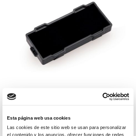
Esta página web usa cookies
Las cookies de este sitio web se usan para personalizar
Recambio de tinta para tu sello de bolsillo 9512
el contenido y los anuncios, ofrecer funciones de redes