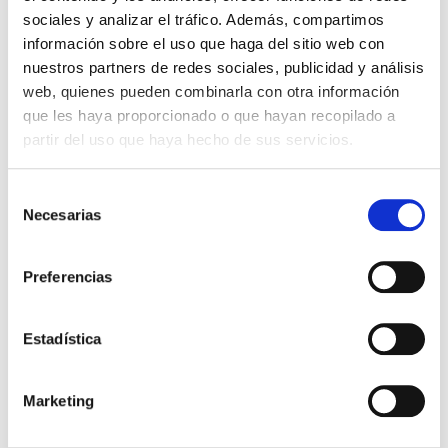
sociales y analizar el tráfico. Además, compartimos
Con cada almohadilla podrás hacer hasta 3000 impresiones
información sobre el uso que haga del sitio web con
aproximadamente.
nuestros partners de redes sociales, publicidad y análisis
web, quienes pueden combinarla con otra información
que les haya proporcionado o que hayan recopilado a
4,79 €
Impuestos incluidos
partir del uso que haya hecho de sus servicios.
CANTIDAD
Selección
-
+
Necesarias
de
consentimiento
COLOR DE LA TINTA:
Preferencias
Negro
Rojo
Azul
Verde
Lilac
Sin Tinta
Estadística

AÑADIR AL CARRITO
Marketing