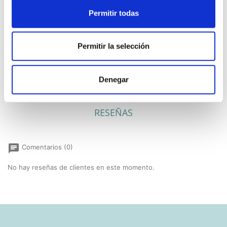
Recambio del cartucho de tinta de tu sello
Permitir todas
de bolsillo del modelo 9425 de Trodat.
Disponible en distintos colores
Permitir la selección
Denegar
RESEÑAS
chat
Comentarios (0)
No hay reseñas de clientes en este momento.