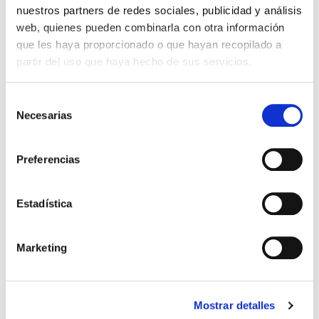
Fecha de la
nuestros partners de redes sociales, publicidad y análisis
comunión
web, quienes pueden combinarla con otra información
que les haya proporcionado o que hayan recopilado a
partir del uso que haya hecho de sus servicios.
Selección
Necesarias
de
Sello de caucho
consentimiento
Preferencias
Es necesario comprar el tampón de tinta a parte
Estadística
22,43 €
Impuestos incluidos
Marketing
CANTIDAD
-
+
Mostrar detalles

AÑADIR AL CARRITO