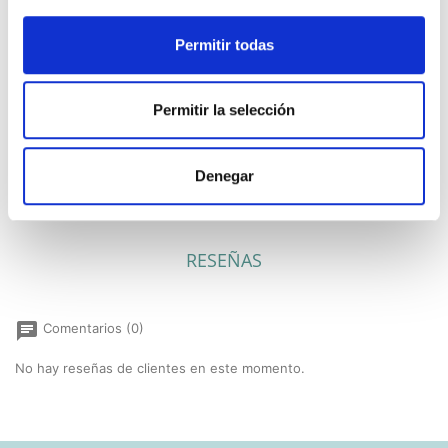
Permitir todas
Permitir la selección
Precioso sello de caucho, ideal para
comuniones y totalmente personalizable.
Denegar
RESEÑAS
chat
Comentarios (0)
No hay reseñas de clientes en este momento.