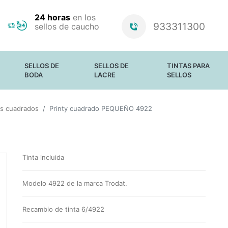
24 horas
en los
933311300
sellos de caucho
SELLOS DE
SELLOS DE
TINTAS PARA
BODA
LACRE
SELLOS
SELLOS PARA
PERSONALIZADOS
PAPEL Y CARTÓN
os cuadrados
BODAS
Printy cuadrado PEQUEÑO 4922
ESTÁNDAR
PAPEL SATINADO
BARRAS DE
TELA
LACRE Y CERAS
MATERIALES NO
ABSORBENTES
TINTAS
LUMINOSAS
Tinta incluida
ALMOHADILLAS
SIN TINTA
RECAMBIO DE
Modelo 4922 de la marca Trodat.
TINTA PARA
SELLOS TRODAT
Recambio de tinta 6/4922