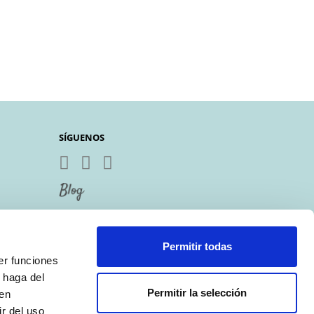
SÍGUENOS
Permitir todas
er funciones
 haga del
Permitir la selección
den
r del uso