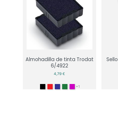
Almohadilla de tinta Trodat
Sell
6/4922
Precio
4,79 €
Negro
Rojo
Azul
Verde
Lilac
+1