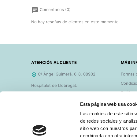
chat
Comentarios (0)
No hay reseñas de clientes en este momento.
ATENCIÓN AL CLIENTE
MÁS IN
C/ Àngel Guimerà, 6-8. 08902
Formas 
Condicio
Hospitalet de Llobregat.
Política
De 8h a 18h de Lunes a Jueves y de
Ayudas 
Esta página web usa cook
8h a 14h los Viernes.
FAQ'S
Las cookies de este sitio 
Teléfono gratuito 900 828 977
Contact
de redes sociales y analiz
sitio web con nuestros par
sellosgoma@sellosgoma.com
combinarla con otra inform