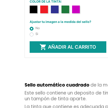
COLOR DE LA TINTA:
Negro
Rojo
Azul
Verde
Lilac
Ajustar tu imagen a la medida del sello?
No
Si

AÑADIR AL CARRITO
Sello automático cuadrado
de la m
Este sello contiene un deposito de t
un tampón de tinta aparte.
La tinta que contiene es adecuada pa