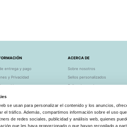
FORMACIÓN
ACERCA DE
de entrega y pago
Sobre nosotros
nes y Privacidad
Sellos personalizados
 de cookies
Sellos de caucho
y consejos
Lo más vendido
ies
Bajamos los precios
web se usan para personalizar el contenido y los anuncios, ofrec
o
Blog Sellosgoma
ar el tráfico. Además, compartimos información sobre el uso que
tners de redes sociales, publicidad y análisis web, quienes pue
ación que les haya proporcionado o que hayan recopilado a parti