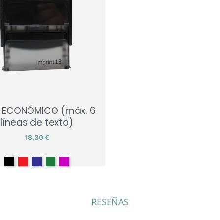
o ECONÓMICO (máx. 6
líneas de texto)
Precio
18,39 €
Negro
Rojo
Azul
Verde
Lilac
RESEÑAS