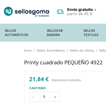
Envío gratuito
a
partir de 45 €
SELLOS
SELLOS DE
SELLOS
AUTOMÁTICOS
MADERA
TEXTILES
SELLOS DE OFICINA
SELLOS
FECHADORES
Inicio
Sellos Automáticos
PEQUEÑOS
Sellos de oficina
Sell
SELLOS DE BOLSILLO
SELLOS GRANDES
SELLO PARA
Y GIGANTES
Printy cuadrado PEQUEÑO 4922
OCULTAR DATOS
SELLOS EN
CONFIDENCIALES
RODILLO
SELLOS
ESTANDAR
21,84 €
Impuestos incluidos
CANTIDAD
-
+