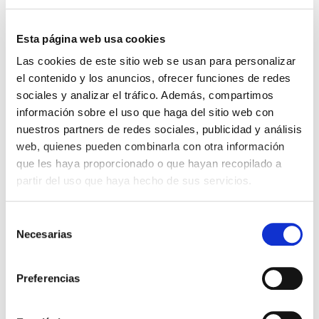
Empuñadura de madera maciza
Esta página web usa cookies
Las cookies de este sitio web se usan para personalizar
Compatible con barras y corazones de lacre
el contenido y los anuncios, ofrecer funciones de redes
sociales y analizar el tráfico. Además, compartimos
información sobre el uso que haga del sitio web con
38,90 €
Impuestos incluidos
nuestros partners de redes sociales, publicidad y análisis
web, quienes pueden combinarla con otra información
CANTIDAD
que les haya proporcionado o que hayan recopilado a
-
+
partir del uso que haya hecho de sus servicios.
ESCOGE EL DISEÑO QUE PREFIERAS:
Selección
SAVE THE DATE
MUCHAS GRACIAS
CORAZÓN
LOVE
NOS CASAMOS
ALIANZAS
Necesarias
de
consentimiento

AÑADIR AL CARRITO
Preferencias