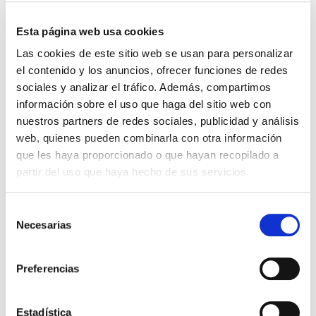
-
+
Esta página web usa cookies
TAMAÑO:
Las cookies de este sitio web se usan para personalizar
el contenido y los anuncios, ofrecer funciones de redes
sociales y analizar el tráfico. Además, compartimos

AÑADIR AL CARRITO
información sobre el uso que haga del sitio web con
nuestros partners de redes sociales, publicidad y análisis
web, quienes pueden combinarla con otra información
que les haya proporcionado o que hayan recopilado a
partir del uso que haya hecho de sus servicios.
Si estas en esta página es porque estas al
día de las nuevas tendencia, y es que el
Selección
lacre es súper tendencia en papelería de
Necesarias
de
boda y en otro tipo de de paquetes y
consentimiento
envoltorios, en los que no vamos a entrar
Preferencias
porque tu estas buscando un sello de cera
para tu boda.
Estadística