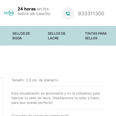
24 horas
en los
933311300
sellos de caucho
SELLOS DE
SELLOS DE
TINTAS PARA
BODA
LACRE
SELLOS
SELLOS PARA
PERSONALIZADOS
PAPEL Y CARTÓN
BODAS
ESTÁNDAR
PAPEL SATINADO
BARRAS DE
TELA
LACRE Y CERAS
MATERIALES NO
ABSORBENTES
TINTAS
LUMINOSAS
Tamaño:
2,5 cm. de diámetro
ALMOHADILLAS
SIN TINTA
RECAMBIO DE
Esta visualización es autómatica y no la utilizamos para
TINTA PARA
fabricar tu sello de lacre. Diseñaremos tu sello a mano
SELLOS TRODAT
para que quede perfecto!
Con cajita de regalo de cartón kraft