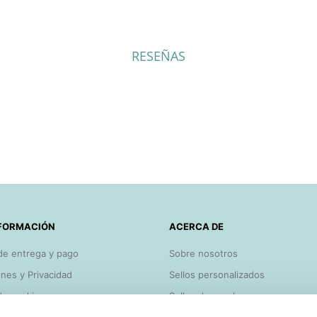
RESEÑAS
FORMACIÓN
ACERCA DE
de entrega y pago
Sobre nosotros
nes y Privacidad
Sellos personalizados
 de cookies
Sellos de caucho