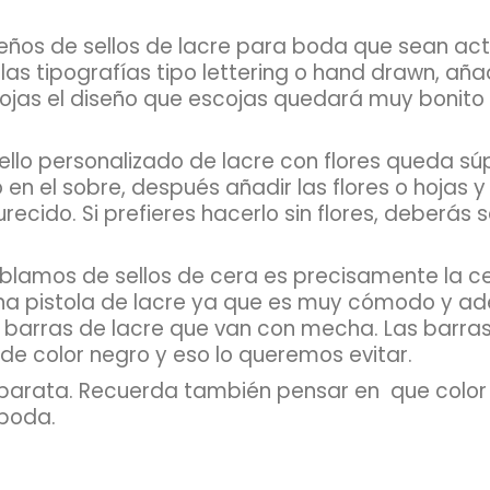
eños de sellos de lacre para boda que sean a
s tipografías tipo lettering o hand drawn, aña
scojas el diseño que escojas quedará muy bonito
lo personalizado de lacre con flores queda súpe
en el sobre, después añadir las flores o hojas y 
ecido. Si prefieres hacerlo sin flores, deberás 
lamos de sellos de cera es precisamente la ce
na pistola de lacre ya que es muy cómodo y ad
as barras de lacre que van con mecha. Las barra
e color negro y eso lo queremos evitar.
 barata. Recuerda también pensar en
que color
 boda.