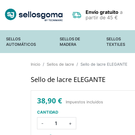
Envío gratuito
a
partir de 45 €
SELLOS
SELLOS DE
SELLOS
AUTOMÁTICOS
MADERA
TEXTILES
SELLOS DE OFICINA
SELLOS
FECHADORES
Inicio
Sellos de lacre
PEQUEÑOS
Sello de lacre ELEGANTE
SELLOS DE BOLSILLO
SELLOS GRANDES
SELLO PARA
Y GIGANTES
Sello de lacre ELEGANTE
OCULTAR DATOS
SELLOS EN
CONFIDENCIALES
RODILLO
SELLOS
ESTANDAR
38,90 €
Impuestos incluidos
CANTIDAD
-
+