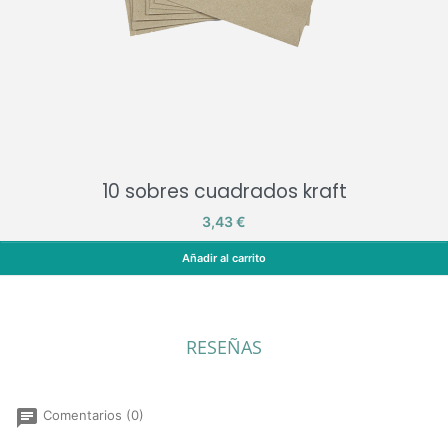
10 sobres cuadrados kraft
Precio
3,43 €
Añadir al carrito
10 sobres cuadrados kraft
RESEÑAS
chat
Comentarios (0)