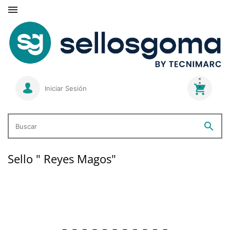

Iniciar Sesión
search
Buscar
Sello " Reyes Magos"