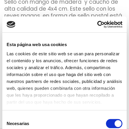
Sello con mango de madera y caucho de
alta calidad de 4x4 cm. Este sello con los
reyes magos, en forma de sello postal está
pensado para marcar en los regalos de los
niños durante las fiestas de Navidad.
Con este sello conseguirás dar más
realismo a los regalos, como si estos,
Esta página web usa cookies
llegaran de Oriente. A los niños les hará
Las cookies de este sitio web se usan para personalizar
mucha ilusión descubrir que su regalo tiene
el contenido y los anuncios, ofrecer funciones de redes
un sello que han puesto los propios Reyes
sociales y analizar el tráfico. Además, compartimos
Magos!
información sobre el uso que haga del sitio web con
nuestros partners de redes sociales, publicidad y análisis
Disponible en castellano y catalán
web, quienes pueden combinarla con otra información
que les haya proporcionado o que hayan recopilado a
partir del uso que haya hecho de sus servicios.
PRODUCTOS RELACIONADOS
Selección
Necesarias
de