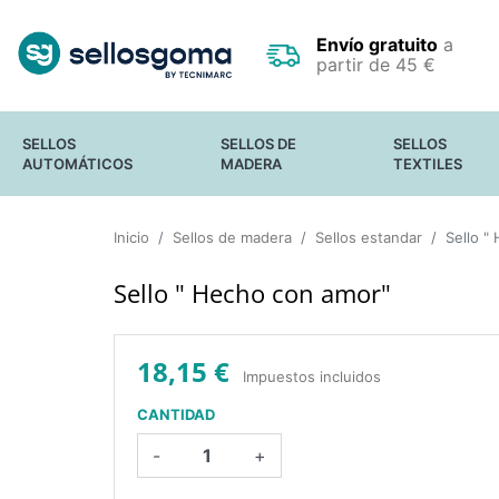
Envío gratuito
a
partir de 45 €
SELLOS
SELLOS DE
SELLOS
AUTOMÁTICOS
MADERA
TEXTILES
SELLOS DE OFICINA
SELLOS
FECHADORES
Inicio
Sellos de madera
PEQUEÑOS
Sellos estandar
Sello "
SELLOS DE BOLSILLO
SELLOS GRANDES
SELLO PARA
Y GIGANTES
Sello " Hecho con amor"
OCULTAR DATOS
SELLOS EN
CONFIDENCIALES
RODILLO
SELLOS
ESTANDAR
18,15 €
Impuestos incluidos
CANTIDAD
-
+