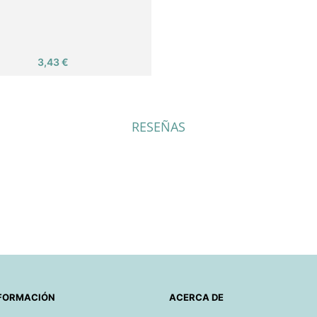
Precio
3,43 €
RESEÑAS
FORMACIÓN
ACERCA DE