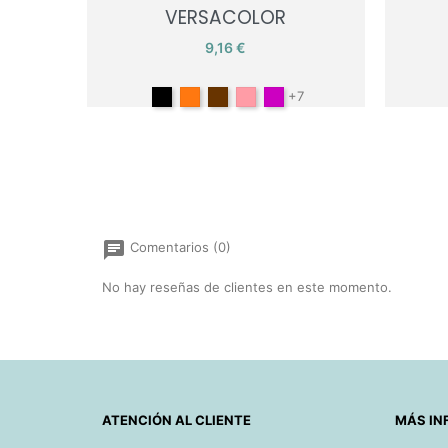
VERSACOLOR
Precio
9,16 €
Negro
Orange
Marrón
Pink
Lilac
+7
chat
Comentarios (0)
No hay reseñas de clientes en este momento.
ATENCIÓN AL CLIENTE
MÁS IN