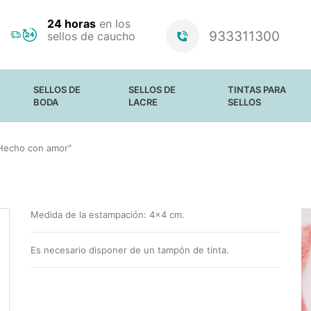
24 horas
en los
933311300
sellos de caucho
SELLOS DE
SELLOS DE
TINTAS PARA
BODA
LACRE
SELLOS
SELLOS PARA
PERSONALIZADOS
PAPEL Y CARTÓN
 Hecho con amor"
BODAS
ESTÁNDAR
PAPEL SATINADO
BARRAS DE
TELA
LACRE Y CERAS
MATERIALES NO
ABSORBENTES
TINTAS
LUMINOSAS
Medida de la estampación: 4x4 cm.
ALMOHADILLAS
SIN TINTA
RECAMBIO DE
Es necesario disponer de un tampón de tinta.
TINTA PARA
SELLOS TRODAT