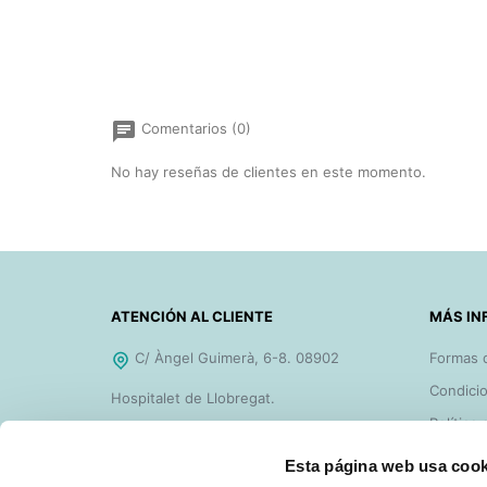
chat
Comentarios (0)
No hay reseñas de clientes en este momento.
ATENCIÓN AL CLIENTE
MÁS IN
C/ Àngel Guimerà, 6-8. 08902
Formas 
Condicio
Hospitalet de Llobregat.
Política
De 8h a 18h de Lunes a Jueves y de
Ayudas 
Esta página web usa cook
8h a 14h los Viernes.