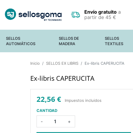
Envío gratuito
a
partir de 45 €
SELLOS
SELLOS DE
SELLOS
AUTOMÁTICOS
MADERA
TEXTILES
SELLOS DE OFICINA
SELLOS
FECHADORES
Inicio
SELLOS EX LIBRIS
PEQUEÑOS
Ex-libris CAPERUCITA
SELLOS DE BOLSILLO
SELLOS GRANDES
SELLO PARA
Y GIGANTES
Ex-libris CAPERUCITA
OCULTAR DATOS
SELLOS EN
CONFIDENCIALES
RODILLO
SELLOS
ESTANDAR
22,56 €
Impuestos incluidos
CANTIDAD
-
+