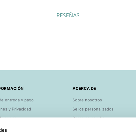
RESEÑAS
FORMACIÓN
ACERCA DE
de entrega y pago
Sobre nosotros
nes y Privacidad
Sellos personalizados
 de cookies
Sellos de caucho
y consejos
Lo más vendido
ies