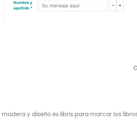
Nombre y
apellido *
sea
adera y diseño ex libris para marcar los libros