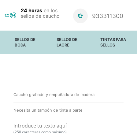
24 horas
en los
933311300
sellos de caucho
SELLOS DE
SELLOS DE
TINTAS PARA
BODA
LACRE
SELLOS
SELLOS PARA
PERSONALIZADOS
PAPEL Y CARTÓN
BODAS
ESTÁNDAR
PAPEL SATINADO
BARRAS DE
TELA
LACRE Y CERAS
MATERIALES NO
ABSORBENTES
TINTAS
LUMINOSAS
Caucho grabado y empuñadura de madera
ALMOHADILLAS
SIN TINTA
RECAMBIO DE
Necesita un tampón de tinta a parte
TINTA PARA
SELLOS TRODAT
Introduce tu texto aquí
(250 caracteres como máximo)