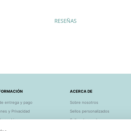
RESEÑAS
FORMACIÓN
ACERCA DE
de entrega y pago
Sobre nosotros
nes y Privacidad
Sellos personalizados
 de cookies
Sellos de caucho
y consejos
Lo más vendido