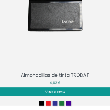
Almohadillas de tinta TRODAT
Precio
4,62 €
Añadir al carrito
Almohadillas de tinta TRODAT
Negro
Rojo
Azul
Verde
Lila