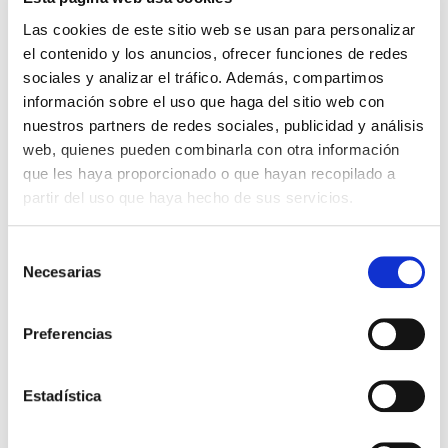
grande en sellosgoma.com?
Las cookies de este sitio web se usan para personalizar
Nuestros sellos grandes son garantía de
el contenido y los anuncios, ofrecer funciones de redes
resultados geniales con estampaciones
sociales y analizar el tráfico. Además, compartimos
definidas y opacas. Esto se debe a dos
información sobre el uso que haga del sitio web con
factores, por un lado, el uso de tintas
nuestros partners de redes sociales, publicidad y análisis
Speedball que son super cubrientes y
web, quienes pueden combinarla con otra información
opacas, y por el otro lado, por los
que les haya proporcionado o que hayan recopilado a
elementos que componen nuestros sellos.
partir del uso que haya hecho de sus servicios.
Llevan una espuma de 1 cm. de grosor entre
la madera y el caucho, que hace muy
Selección
cómoda la estampación y permite
Necesarias
de
adaptarse a las posibles irregularidades del
consentimiento
papel.
Preferencias
Nuestros sellos grandes y gigantes se
componen de:
Estadística
- Caucho grabado a láser con la máxima
precisión y con el relieve necesario.