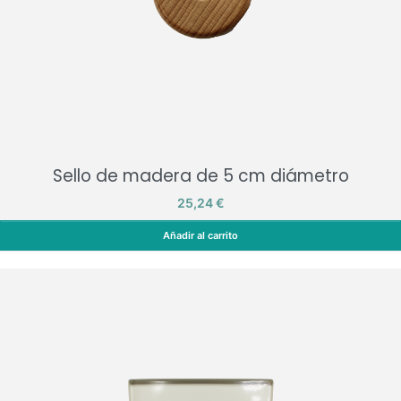
Sello de madera de 5 cm diámetro
Precio
25,24 €
Añadir al carrito
Sello de madera de 5 cm diámetro