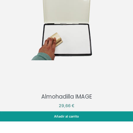
Almohadilla IMAGE
Precio
29,66 €
Añadir al carrito
Almohadilla IMAGE