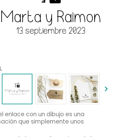
rch


l enlace con un dibujo es una
ormación que simplemente unos