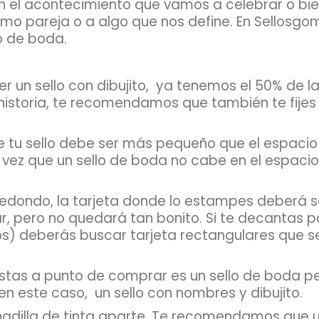
on el acontecimiento que vamos a celebrar o bi
mo pareja o a algo que nos define. En Sellos
o de boda.
 un sello con dibujito,
ya tenemos el 50% de l
historia, te recomendamos que también te fijes
e tu sello debe ser más pequeño que el espacio
ra vez que un sello de boda no cabe en el esp
o redondo, la tarjeta donde lo estampes deberá
, pero no quedará tan bonito. Si te decantas po
os) deberás buscar tarjeta rectangulares que se
estas a punto de comprar es un sello de boda
en este caso,
un sello con nombres y dibujito.
hadilla de tinta aparte. Te recomendamos que us