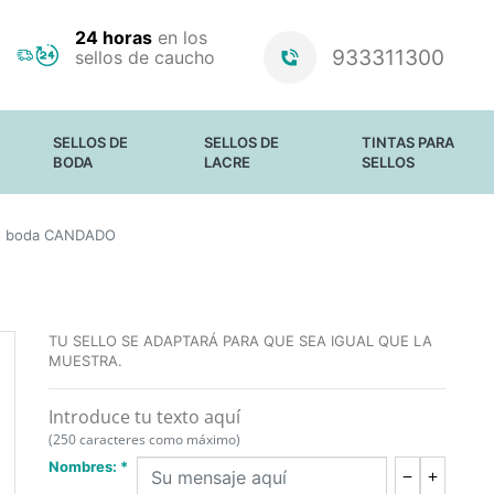
24 horas
en los
933311300
sellos de caucho
SELLOS DE
SELLOS DE
TINTAS PARA
BODA
LACRE
SELLOS
SELLOS PARA
PERSONALIZADOS
PAPEL Y CARTÓN
de boda CANDADO
BODAS
ESTÁNDAR
PAPEL SATINADO
BARRAS DE
TELA
LACRE Y CERAS
MATERIALES NO
ABSORBENTES
TINTAS
LUMINOSAS
TU SELLO SE ADAPTARÁ PARA QUE SEA IGUAL QUE LA
ALMOHADILLAS
MUESTRA.
SIN TINTA
RECAMBIO DE
Introduce tu texto aquí
TINTA PARA
SELLOS TRODAT
(250 caracteres como máximo)
Nombres: *