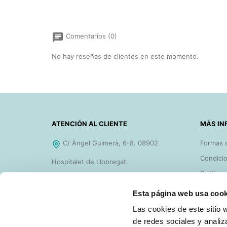
chat
Comentarios (0)
No hay reseñas de clientes en este momento.
ATENCIÓN AL CLIENTE
MÁS IN
C/ Àngel Guimerà, 6-8. 08902
Formas 
Condicio
Hospitalet de Llobregat.
Política
De 8h a 18h de Lunes a Jueves y de
Ayudas 
Esta página web usa cook
8h a 14h los Viernes.
FAQ'S
Las cookies de este sitio 
Teléfono gratuito 900 828 977
Contact
de redes sociales y analiz