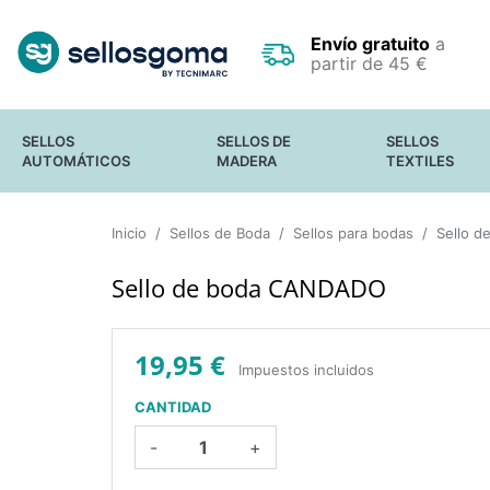
Envío gratuito
a
partir de 45 €
SELLOS
SELLOS DE
SELLOS
AUTOMÁTICOS
MADERA
TEXTILES
SELLOS DE OFICINA
SELLOS
FECHADORES
Inicio
Sellos de Boda
PEQUEÑOS
Sellos para bodas
Sello 
SELLOS DE BOLSILLO
SELLOS GRANDES
SELLO PARA
Y GIGANTES
Sello de boda CANDADO
OCULTAR DATOS
SELLOS EN
CONFIDENCIALES
RODILLO
SELLOS
ESTANDAR
19,95 €
Impuestos incluidos
CANTIDAD
-
+