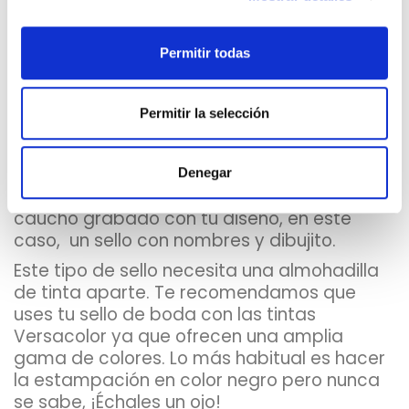
marcarlo también en una rectangular, pero
no quedará tan bonito. Si te decantas por
un sello rectangular (en ancho y alto no
Permitir todas
tienen los mismos centímetros) deberás
buscar tarjeta rectangulares que se
Permitir la selección
adapten a la forma de tu sello de boda.
Recuerda que el sello de boda que estas a
punto de comprar es un sello de boda
Denegar
personalizado con mango de madera y un
caucho grabado con tu diseño, en este
caso,
un sello con nombres y dibujito.
Este tipo de sello necesita una almohadilla
de tinta aparte. Te recomendamos que
uses tu sello de boda con las tintas
Versacolor ya que ofrecen una amplia
gama de colores. Lo más habitual es hacer
la estampación en color negro pero nunca
se sabe, ¡Échales un ojo!