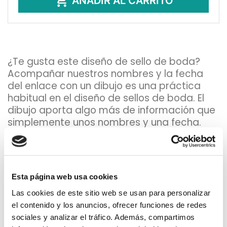

AÑADIR AL CARRITO
¿Te gusta este diseño de sello de boda?
Acompañar nuestros nombres y la fecha
del enlace con un dibujo es una práctica
habitual en el diseño de sellos de boda. El
dibujo aporta algo más de información que
simplemente unos nombres y una fecha.
El dibujo puede estar relacionado con el
acontecimiento que vamos a celebrar o
bien puede hacer referencia a algún
aspecto de nuestra personalidad como
Esta página web usa cookies
pareja o a algo que nos define. En
Las cookies de este sitio web se usan para personalizar
Sellosgoma.com te proponemos algunas
el contenido y los anuncios, ofrecer funciones de redes
opciones dentro de este tipo de sello de
sociales y analizar el tráfico. Además, compartimos
boda.