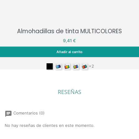
Almohadillas de tinta MULTICOLORES
Precio
9,41 €
Añadir al carrito
Almohadillas de tinta MULTICOLORES
Passion Fruit
Icicle
Limone
Lollipop
Fiesta
+2
RESEÑAS
chat
Comentarios (0)
No hay reseñas de clientes en este momento.