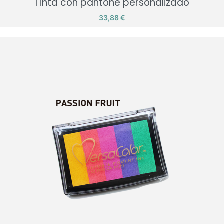
Tinta con pantone personalizado
Precio
33,88 €
Tinta con pantone personalizado