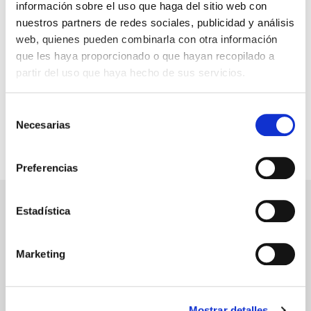
es muy fácil: escoge la medida que más se
información sobre el uso que haga del sitio web con
adapte a tus necesidades, sube la imagen
nuestros partners de redes sociales, publicidad y análisis
de tu sello o diséñalo con nuestro editor y
web, quienes pueden combinarla con otra información
consigue estampaciones limpias y
que les haya proporcionado o que hayan recopilado a
perfectas.
partir del uso que haya hecho de sus servicios.
Selección
Necesarias
de
consentimiento
PRODUCTOS RELACIONADOS
Preferencias
Estadística
Marketing
Mostrar detalles