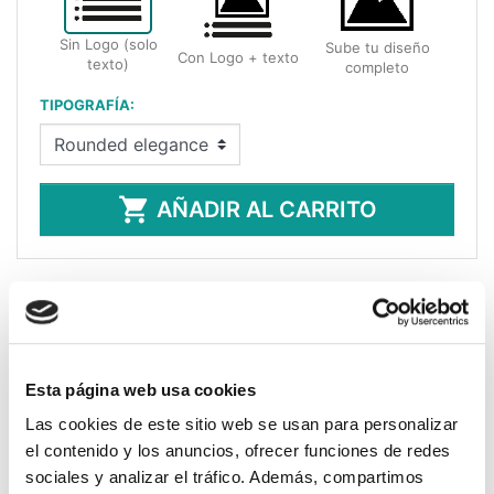
Sin Logo (solo
Sube tu diseño
Con Logo + texto
texto)
completo
TIPOGRAFÍA:

AÑADIR AL CARRITO
Los sellos de caucho personalizados con
mango de madera están pensados para
Esta página web usa cookies
hacer muchas estampaciones, gracias a su
mango totalmente ergonómico. Ideales
Las cookies de este sitio web se usan para personalizar
para estampar datos de empresa y
el contenido y los anuncios, ofrecer funciones de redes
logotipos. Conseguir tu sello personalizado
sociales y analizar el tráfico. Además, compartimos