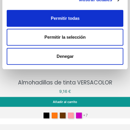
Permitir todas
Permitir la selección
Denegar
Almohadillas de tinta VERSACOLOR
Precio
9,16 €
Añadir al carrito
Almohadillas de tinta VERSACOLOR
Negro
Orange
Marrón
Pink
Lilac
+7