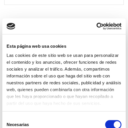
Sello Corazón: la mejor opción
para marcar ropa y pertenencias
con estilo y resistencia
Esta página web usa cookies
Marca ropa fácilmente con el Sello Corazón,
Las cookies de este sitio web se usan para personalizar
resistente y duradero
el contenido y los anuncios, ofrecer funciones de redes
sociales y analizar el tráfico. Además, compartimos
El
Sello Corazón
es la solución ideal para
información sobre el uso que haga del sitio web con
quienes buscan
marcar ropa
de manera
nuestros partners de redes sociales, publicidad y análisis
rápida, sencilla y duradera. Diseñado
web, quienes pueden combinarla con otra información
especialmente para resistir el uso diario,
que les haya proporcionado o que hayan recopilado a
lavados frecuentes y el paso del tiempo,
partir del uso que haya hecho de sus servicios.
este sello textil se ha convertido en una
herramienta imprescindible para padres,
profesores y cuidadores que necesitan
Selección
identificar prendas con facilidad. Gracias a
Necesarias
de