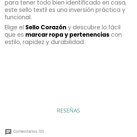
para tener todo bien identificado en casa,
este sello textil es una inversión práctica y
funcional.
Elige el
Sello Corazón
y descubre lo fácil
que es
marcar ropa y pertenencias
con
estilo, rapidez y durabilidad.
ean13
9008056447689
RESEÑAS
chat
Comentarios (0)