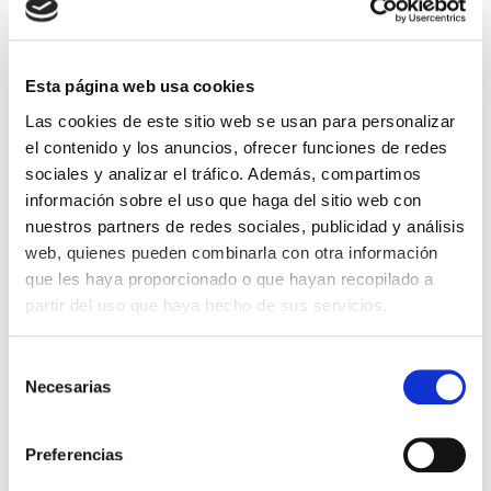
Apellido:
Esta página web usa cookies
Las cookies de este sitio web se usan para personalizar
el contenido y los anuncios, ofrecer funciones de redes
sociales y analizar el tráfico. Además, compartimos
Incluye tinta resistente a los lavados
información sobre el uso que haga del sitio web con
nuestros partners de redes sociales, publicidad y análisis
LA PREVISUALIZACIÓN SE ADAPTARÁ PARA QUE QUEDE IGUAL
web, quienes pueden combinarla con otra información
QUE EL SELLO DE EJEMPLO
que les haya proporcionado o que hayan recopilado a
partir del uso que haya hecho de sus servicios.
22,99 €
Impuestos incluidos
Selección
Necesarias
CANTIDAD
de
consentimiento
-
+
Preferencias