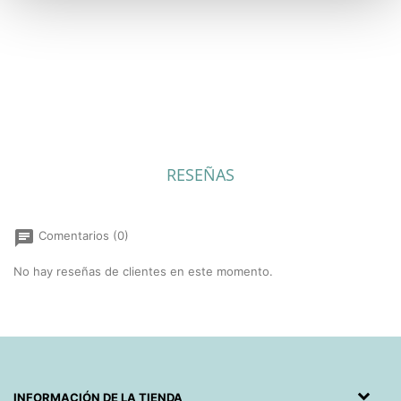
ean13
9008056447689
RESEÑAS
chat
Comentarios (0)
No hay reseñas de clientes en este momento.
INFORMACIÓN DE LA TIENDA