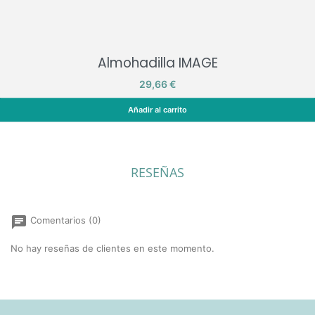
Almohadilla IMAGE
Precio
29,66 €
Añadir al carrito
Almohadilla IMAGE
RESEÑAS
chat
Comentarios (0)
No hay reseñas de clientes en este momento.