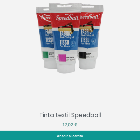
Tinta textil Speedball
Precio
17,02 €
Añadir al carrito