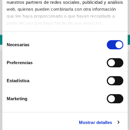
nuestros partners de redes sociales, publicidad y análisis
web, quienes pueden combinarla con otra información
que les haya proporcionado o que hayan recopilado a
Almohadilla de fieltro SHINY
partir del uso que haya hecho de sus servicios.
Precio
4,32 €
Selección
Añadir al carrito
Necesarias
de
Almohadilla de fieltro SHINY
consentimiento
Preferencias
Estadística
Marketing
Mostrar detalles