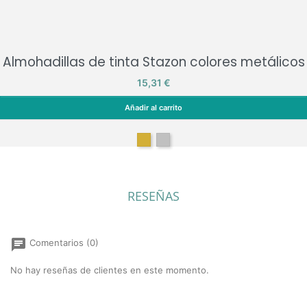
Almohadillas de tinta Stazon colores metálicos
Precio
15,31 €
Añadir al carrito
Almohadillas de tinta Stazon colores metálicos
Oro
Plata
RESEÑAS
chat
Comentarios (0)
No hay reseñas de clientes en este momento.