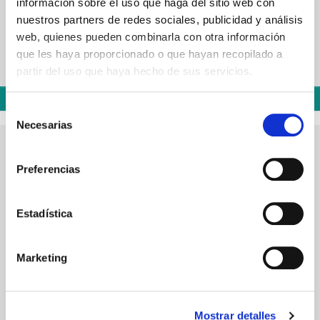
información sobre el uso que haga del sitio web con
nuestros partners de redes sociales, publicidad y análisis
web, quienes pueden combinarla con otra información
Almohadilla de fieltro SHINY
que les haya proporcionado o que hayan recopilado a
partir del uso que haya hecho de sus servicios.
Precio
4,32 €
Añadir al carrito
Selección
Almohadilla de fieltro SHINY
Necesarias
de
consentimiento
Preferencias
Estadística
Marketing
Mostrar detalles