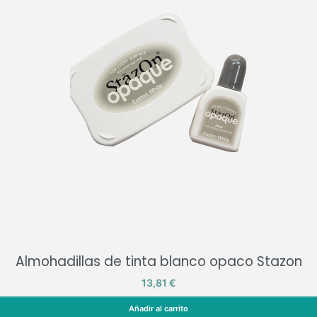
Almohadillas de tinta blanco opaco Stazon
Precio
13,81 €
Añadir al carrito