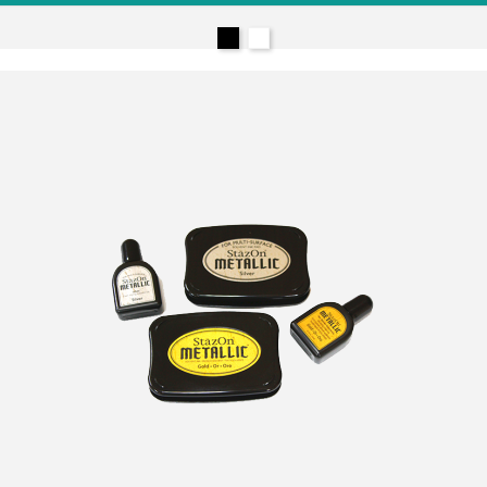
Almohadillas de tinta blanco opaco Stazon
Negro
Blanco