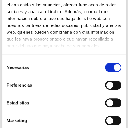
Trodat: 4817, 4917, 4813 y 48313
el contenido y los anuncios, ofrecer funciones de redes
sociales y analizar el tráfico. Además, compartimos
Con cada almohadilla podrás hacer hasta 3000 impresiones
información sobre el uso que haga del sitio web con
aproximadamente.
nuestros partners de redes sociales, publicidad y análisis
web, quienes pueden combinarla con otra información
que les haya proporcionado o que hayan recopilado a
6,46 €
Impuestos incluidos
partir del uso que haya hecho de sus servicios.
CANTIDAD
Selección
-
+
Necesarias
de
consentimiento
COLOR DE LA TINTA:
Preferencias
Negro
Rojo
Azul
Verde
Lilac
Sin Tinta
Estadística

AÑADIR AL CARRITO
Marketing