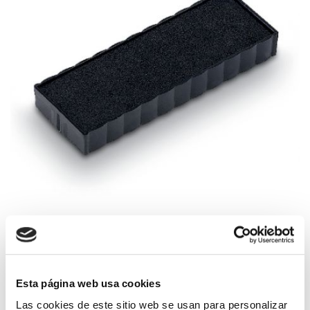
Esta página web usa cookies
Recambio de tinta para para los siguientes modelos de sellos
Las cookies de este sitio web se usan para personalizar