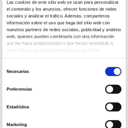
Las cookies de este sitio web se usan para personalizar
el contenido y los anuncios, ofrecer funciones de redes

AÑADIR AL CARRITO
sociales y analizar el tráfico. Además, compartimos
información sobre el uso que haga del sitio web con
nuestros partners de redes sociales, publicidad y análisis
web, quienes pueden combinarla con otra información
que les haya proporcionado o que hayan recopilado a
Fechador automático Trodat de la serie
partir del uso que haya hecho de sus servicios.
Original Printy. Todos los aparatos de la
serie Original printy de Trodat, son
Selección
máquinas de entintaje automático súper
Necesarias
de
ligeras y cómodas, ya que están ideadas
consentimiento
para el uso diario en oficinas y recepciones.
Preferencias
El caucho de su sellos fechador es de 2,3
mm. de grosor y de la máxima calidad. En
sellosgoma.com lo grabamos con las
Estadística
últimas tecnologías láser para que las
estampaciones sean precisas, definidas y
Marketing