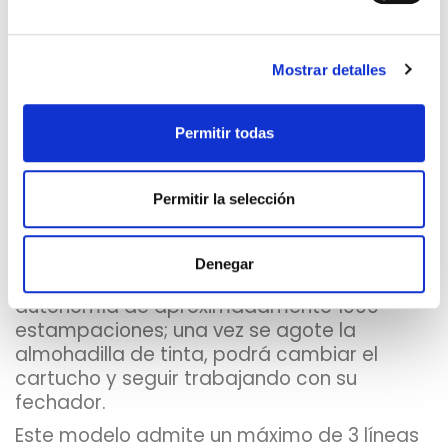
perfectas.
El sello fechador le permite estampar de
una sola vez, el texto y/o logotipo que
Mostrar detalles
desee con la fecha escogida. El fechador
tiene unas ruedas dentadas que le
permiten de forma manual, girar la rueda
Permitir todas
hasta posicionar la fecha deseada que se
va a marcar. Los fechadores tienen una
validez de 12 años que son los años
Permitir la selección
disponibles para marcar con el fechador,
siempre empezando por el año actual.
Denegar
La tinta que contiene el fechador, tiene una
autonomía de aproximadamente 1000
estampaciones; una vez se agote la
almohadilla de tinta, podrá cambiar el
cartucho y seguir trabajando con su
fechador.
Este modelo admite un máximo de 3 líneas