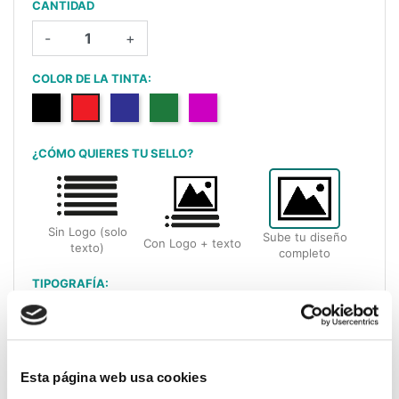
CANTIDAD
-
+
COLOR DE LA TINTA:
Negro
Rojo
Azul
Verde
Lilac
¿CÓMO QUIERES TU SELLO?
Sin Logo (solo
Sube tu diseño
Con Logo + texto
texto)
completo
TIPOGRAFÍA:
Ajustar tu imagen a la medida del sello?
Esta página web usa cookies
No
Si