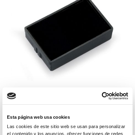
Esta página web usa cookies
Las cookies de este sitio web se usan para personalizar
Compatible para los sigcon el modelo 4850 fechador de Trodat
el contenido y los anuncios, ofrecer funciones de redes