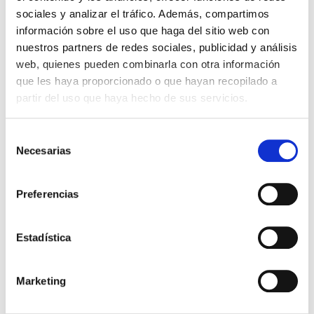
sociales y analizar el tráfico. Además, compartimos
Con cada almohadilla podrás hacer hasta 3000 impresiones
información sobre el uso que haga del sitio web con
aproximadamente.
nuestros partners de redes sociales, publicidad y análisis
web, quienes pueden combinarla con otra información
que les haya proporcionado o que hayan recopilado a
4,32 €
Impuestos incluidos
partir del uso que haya hecho de sus servicios.
CANTIDAD
Selección
-
+
Necesarias
de
consentimiento
COLOR DE LA TINTA:
Preferencias
Negro
Rojo
Azul
Verde
Lilac
Sin Tinta
Estadística

AÑADIR AL CARRITO
Marketing