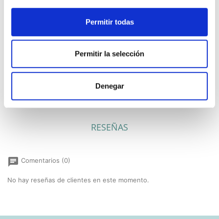
Permitir todas
Permitir la selección
Precioso sello de caucho, ideal para
comuniones y totalmente personalizable.
Denegar
RESEÑAS
chat
Comentarios (0)
No hay reseñas de clientes en este momento.