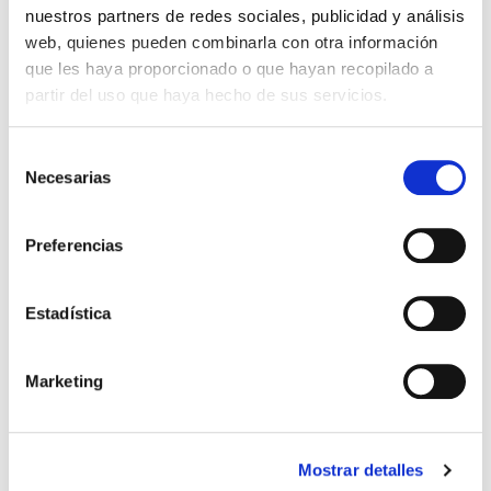
Fecha de la
nuestros partners de redes sociales, publicidad y análisis
comunión
web, quienes pueden combinarla con otra información
que les haya proporcionado o que hayan recopilado a
partir del uso que haya hecho de sus servicios.
Selección
Necesarias
de
Sello de caucho
consentimiento
Preferencias
Es necesario comprar el tampón de tinta a parte
Estadística
22,43 €
Impuestos incluidos
Marketing
CANTIDAD
-
+
Mostrar detalles

AÑADIR AL CARRITO