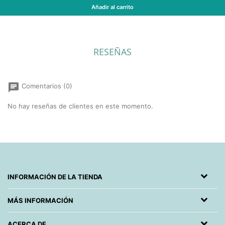
Añadir al carrito
Sello grande RECTANGULAR (varias medidas)
RESEÑAS
chat
Comentarios (0)
No hay reseñas de clientes en este momento.
INFORMACIÓN DE LA TIENDA
MÁS INFORMACIÓN
ACERCA DE