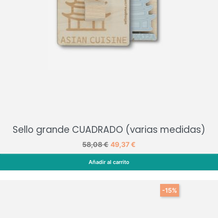
Sello grande CUADRADO (varias medidas)
Precio base
58,08 €
Precio
49,37 €
Añadir al carrito
Sello grande CUADRADO (varias medidas)
-15%