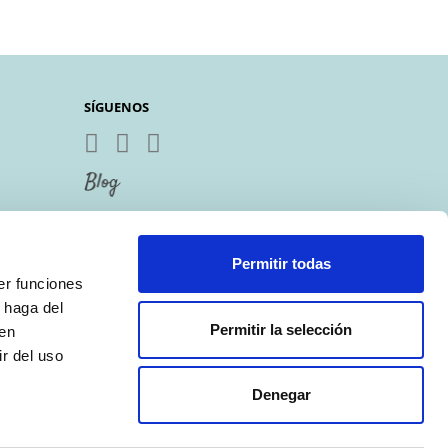
SÍGUENOS
Permitir todas
er funciones
 haga del
Permitir la selección
den
r del uso
Denegar