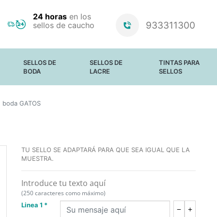
24 horas
en los
933311300
sellos de caucho
SELLOS DE
SELLOS DE
TINTAS PARA
BODA
LACRE
SELLOS
SELLOS PARA
PERSONALIZADOS
PAPEL Y CARTÓN
e boda GATOS
BODAS
ESTÁNDAR
PAPEL SATINADO
BARRAS DE
TELA
LACRE Y CERAS
MATERIALES NO
ABSORBENTES
TINTAS
LUMINOSAS
TU SELLO SE ADAPTARÁ PARA QUE SEA IGUAL QUE LA
ALMOHADILLAS
MUESTRA.
SIN TINTA
RECAMBIO DE
Introduce tu texto aquí
TINTA PARA
SELLOS TRODAT
(250 caracteres como máximo)
Linea 1 *