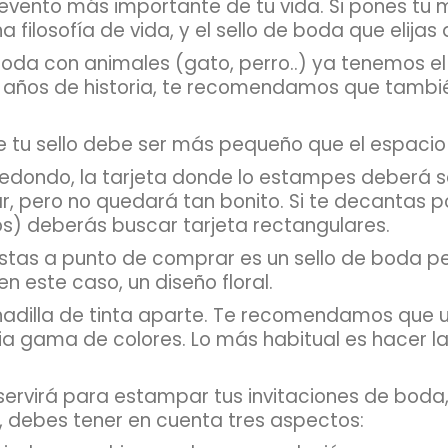
 evento más importante de tu vida. Si pones tu 
filosofía de vida, y el sello de boda que elijas 
 boda con animales (gato, perro..) ya tenemos e
 años de historia, te recomendamos que también
e tu sello debe ser más pequeño que el espacio
o redondo, la tarjeta donde lo estampes deberá
, pero no quedará tan bonito. Si te decantas po
os) deberás buscar tarjeta rectangulares.
estas a punto de comprar es un sello de boda
n este caso, un diseño floral.
hadilla de tinta aparte. Te recomendamos que us
a gama de colores. Lo más habitual es hacer l
ervirá para estampar tus invitaciones de boda, 
 debes tener en cuenta tres aspectos: