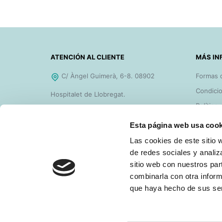
ATENCIÓN AL CLIENTE
MÁS IN
C/ Àngel Guimerà, 6-8. 08902
Formas 
Condicio
Hospitalet de Llobregat.
Política
De 8h a 18h de Lunes a Jueves y de
Ayudas 
Esta página web usa cook
8h a 14h los Viernes.
FAQ'S
Las cookies de este sitio 
Teléfono gratuito 900 828 977
Contact
de redes sociales y analiz
sitio web con nuestros par
sellosgoma@sellosgoma.com
combinarla con otra inform
que haya hecho de sus ser