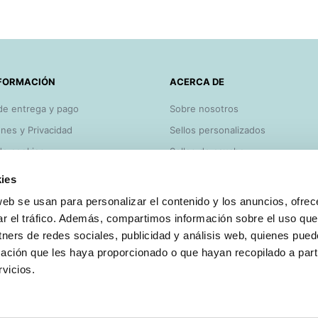
FORMACIÓN
ACERCA DE
de entrega y pago
Sobre nosotros
nes y Privacidad
Sellos personalizados
 de cookies
Sellos de caucho
y consejos
Lo más vendido
ies
Bajamos los precios
web se usan para personalizar el contenido y los anuncios, ofrec
o
Blog Sellosgoma
ar el tráfico. Además, compartimos información sobre el uso que
tners de redes sociales, publicidad y análisis web, quienes pue
ación que les haya proporcionado o que hayan recopilado a parti
vicios.