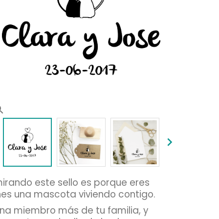
rch


mirando este sello es porque eres
nes una mascota viviendo contigo.
una miembro más de tu familia, y