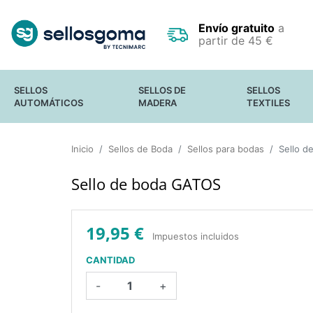
Envío gratuito
a
partir de 45 €
SELLOS
SELLOS DE
SELLOS
AUTOMÁTICOS
MADERA
TEXTILES
SELLOS DE OFICINA
SELLOS
FECHADORES
Inicio
Sellos de Boda
PEQUEÑOS
Sellos para bodas
Sello d
SELLOS DE BOLSILLO
SELLOS GRANDES
SELLO PARA
Y GIGANTES
Sello de boda GATOS
OCULTAR DATOS
SELLOS EN
CONFIDENCIALES
RODILLO
SELLOS
ESTANDAR
19,95 €
Impuestos incluidos
CANTIDAD
-
+