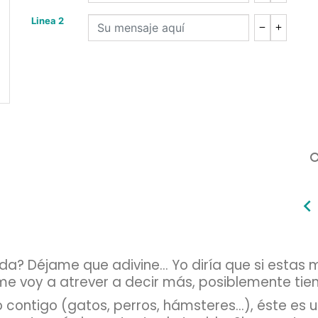
Linea 2
sea
da? Déjame que adivine... Yo diría que si estas 
e voy a atrever a decir más, posiblemente tie
contigo (gatos, perros, hámsteres...), éste es 