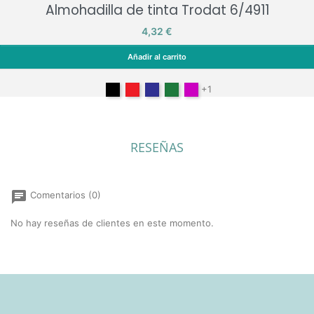
Almohadilla de tinta Trodat 6/4911
Precio
4,32 €
Añadir al carrito
Almohadilla de tinta Trodat 6/4911
Negro
Rojo
Azul
Verde
Lilac
+1
RESEÑAS
chat
Comentarios (0)
No hay reseñas de clientes en este momento.