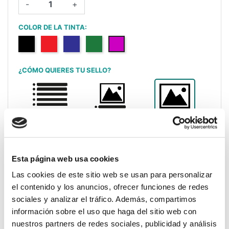
-
+
COLOR DE LA TINTA:
Negro
Rojo
Azul
Verde
Lilac
¿CÓMO QUIERES TU SELLO?
Sin Logo (solo
Sube tu diseño
Con Logo + texto
texto)
completo
TIPOGRAFÍA:
Esta página web usa cookies
Las cookies de este sitio web se usan para personalizar
Ajustar tu imagen a la medida del sello?
el contenido y los anuncios, ofrecer funciones de redes
No
sociales y analizar el tráfico. Además, compartimos
Si
información sobre el uso que haga del sitio web con
nuestros partners de redes sociales, publicidad y análisis