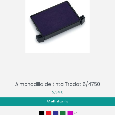
Almohadilla de tinta Trodat 6/4750
Precio
5,34 €
Añadir al carrito
Almohadilla de tinta Trodat 6/4750
Negro
Rojo
Azul
Verde
Lilac
+1