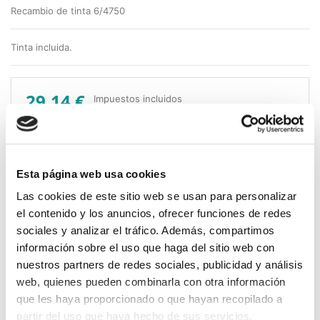
Recambio de tinta 6/4750
Tinta incluida.
29,14 €
Impuestos incluidos
CANTIDAD
-
+
Esta página web usa cookies
COLOR DE LA TINTA:
Las cookies de este sitio web se usan para personalizar
Negro
Rojo
Azul
Verde
Lilac
el contenido y los anuncios, ofrecer funciones de redes
sociales y analizar el tráfico. Además, compartimos
¿CÓMO QUIERES TU SELLO?
información sobre el uso que haga del sitio web con
nuestros partners de redes sociales, publicidad y análisis
web, quienes pueden combinarla con otra información
que les haya proporcionado o que hayan recopilado a
Sin Logo (solo
Sube tu diseño
partir del uso que haya hecho de sus servicios.
Con Logo + texto